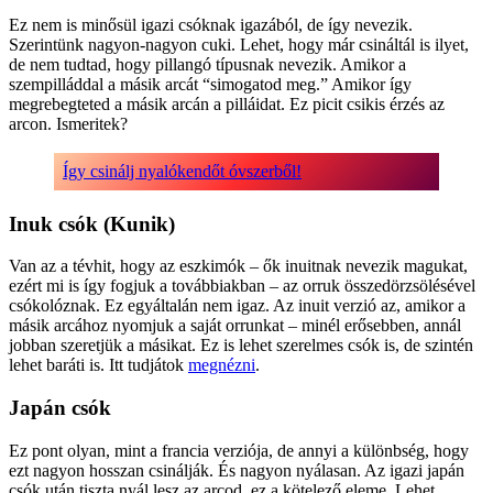
Ez nem is minősül igazi csóknak igazából, de így nevezik.
Szerintünk nagyon-nagyon cuki. Lehet, hogy már csináltál is ilyet,
de nem tudtad, hogy pillangó típusnak nevezik. Amikor a
szempilláddal a másik arcát “simogatod meg.” Amikor így
megrebegteted a másik arcán a pilláidat. Ez picit csikis érzés az
arcon. Ismeritek?
Így csinálj nyalókendőt óvszerből!
Inuk csók (Kunik)
Van az a tévhit, hogy az eszkimók – ők inuitnak nevezik magukat,
ezért mi is így fogjuk a továbbiakban – az orruk összedörzsölésével
csókolóznak. Ez egyáltalán nem igaz. Az inuit verzió az, amikor a
másik arcához nyomjuk a saját orrunkat – minél erősebben, annál
jobban szeretjük a másikat. Ez is lehet szerelmes csók is, de szintén
lehet baráti is. Itt tudjátok
megnézni
.
Japán csók
Ez pont olyan, mint a francia verziója, de annyi a különbség, hogy
ezt nagyon hosszan csinálják. És nagyon nyálasan. Az igazi japán
csók után tiszta nyál lesz az arcod, ez a kötelező eleme. Lehet