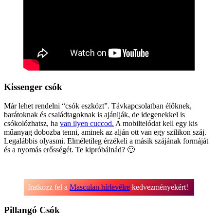
Kissenger csók
Már lehet rendelni “csók eszközt”. Távkapcsolatban élőknek,
barátoknak és családtagoknak is ajánlják, de idegenekkel is
csókolózhatsz, ha
van ilyen cuccod.
A mobiltelódat kell egy kis
műanyag dobozba tenni, aminek az alján ott van egy szilikon száj.
Legalábbis olyasmi. Elméletileg érzékeli a másik szájának formáját
és a nyomás erősségét. Te kipróbálnád? 🙂
Iratkozz fel a
Masculan hírlevélre
kedvezményekért!
Pillangó Csók