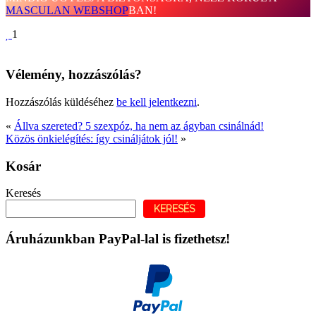
MASCULAN WEBSHOP
BAN!
1
Vélemény, hozzászólás?
Hozzászólás küldéséhez
be kell jelentkezni
.
«
Állva szereted? 5 szexpóz, ha nem az ágyban csinálnád!
Közös önkielégítés: így csináljátok jól!
»
Kosár
Keresés
KERESÉS
Áruházunkban PayPal-lal is fizethetsz!