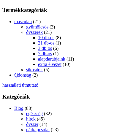
Termékkategóriák
masculan
(21)
gyümölcsös
(3)
óvszerek
(21)
10 db-os
(8)
21 db-os
(1)
3 db-os
(6)
7 db-os
(1)
alapdarabjaink
(11)
extra élvezet
(10)
síkosítók
(5)
újdonság
(2)
használati útmutató
Kategóriák
Blog
(88)
egészség
(32)
hírek
(45)
óvszer
(14)
párkapcsolat
(23)