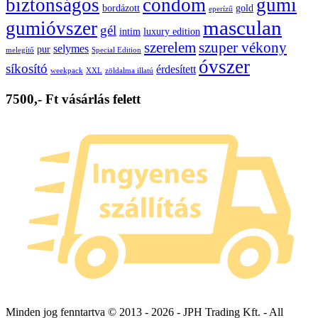
biztonságos
condom
gumi
bordázott
gold
eperízű
masculan
gumióvszer
gél
intim
luxury edition
szerelem
szuper vékony
selymes
pur
melegítő
Special Edition
óvszer
síkosító
érdesített
weekpack
XXL
zöldalma illatú
7500,- Ft vásárlás felett
Minden jog fenntartva © 2013 -
2026 - JPH Trading Kft. - All