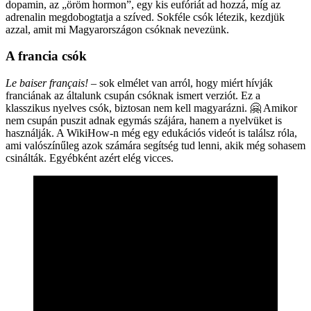
dopamin, az „öröm hormon”, egy kis eufóriát ad hozzá, míg az
adrenalin megdobogtatja a szíved. Sokféle csók létezik, kezdjük
azzal, amit mi Magyarországon csóknak nevezünk.
A francia csók
Le baiser français! –
sok elmélet van arról, hogy miért hívják
franciának az általunk csupán csóknak ismert verziót. Ez a
klasszikus nyelves csók, biztosan nem kell magyarázni. 🤗 Amikor
nem csupán puszit adnak egymás szájára, hanem a nyelvüket is
használják. A WikiHow-n még egy edukációs videót is találsz róla,
ami valószínűleg azok számára segítség tud lenni, akik még sohasem
csinálták. Egyébként azért elég vicces.