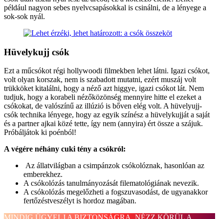
például nagyon sebes nyelvcsapásokkal is csinálni, de a lényege a
sok-sok nyál.
Hüvelykujj csók
Ezt a műcsókot régi hollywoodi filmekben lehet látni. Igazi csókot,
volt olyan korszak, nem is szabadott mutatni, ezért muszáj volt
trükköket kitalálni, hogy a néző azt higgye, igazi csókot lát. Nem
tudjuk, hogy a korabeli nézőközönség mennyire hitte el ezeket a
csókokat, de valószínű az illúzió is bőven elég volt. A hüvelyujj-
csók technika lényege, hogy az egyik színész a hüvelykujját a saját
és a partner ajkai közé tette, így nem (annyira) ért össze a szájuk.
Próbáljátok ki poénból!
A végére néhány cuki tény a csókról:
Az állatvilágban a csimpánzok csókolóznak, hasonlóan az
emberekhez.
A csókolózás tanulmányozását filematológiának nevezik.
A csókolózás megelőzheti a fogszuvasodást, de ugyanakkor
fertőzéstveszélyt is hordoz magában.
MINDIG ÜGYELJ A BIZTONSÁGRA, NÉZZ KÖRÜL A