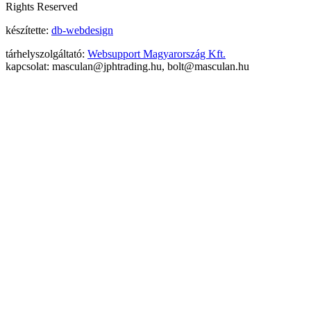
Rights Reserved
készítette:
db-webdesign
tárhelyszolgáltató:
Websupport Magyarország Kft.
kapcsolat: masculan@jphtrading.hu, bolt@masculan.hu