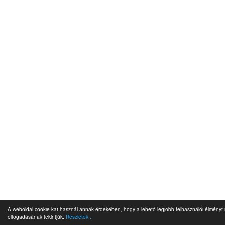
A weboldal cookie-kat használ annak érdekében, hogy a lehető legjobb felhasználói élményt 
elfogadásának tekintjük.
Részletek...