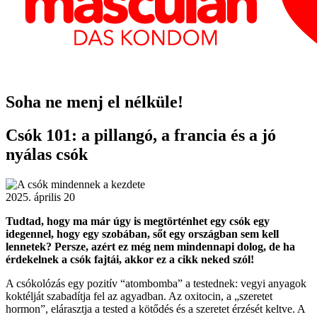
Soha ne menj el nélküle!
Csók 101: a pillangó, a francia és a jó
nyálas csók
2025. április 20
Tudtad, hogy ma már úgy is megtörténhet egy csók egy
idegennel, hogy egy szobában, sőt egy országban sem kell
lennetek? Persze, azért ez még nem mindennapi dolog, de ha
érdekelnek a csók fajtái, akkor ez a cikk neked szól!
A csókolózás egy pozitív “atombomba” a testednek: vegyi anyagok
koktélját szabadítja fel az agyadban. Az oxitocin, a „szeretet
hormon”, elárasztja a tested a kötődés és a szeretet érzését keltve. A