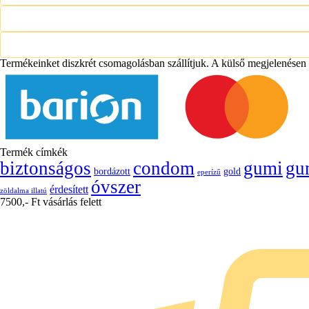
Termékeinket diszkrét csomagolásban szállítjuk. A külső megjelenésen
Termék címkék
biztonságos
condom
gumi
gu
bordázott
gold
eperízű
óvszer
érdesített
zöldalma illatú
7500,- Ft vásárlás felett