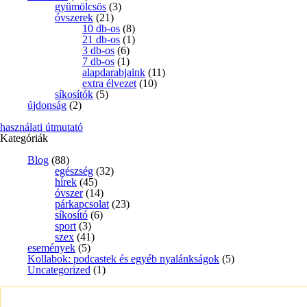
gyümölcsös
(3)
óvszerek
(21)
10 db-os
(8)
21 db-os
(1)
3 db-os
(6)
7 db-os
(1)
alapdarabjaink
(11)
extra élvezet
(10)
síkosítók
(5)
újdonság
(2)
használati útmutató
Kategóriák
Blog
(88)
egészség
(32)
hírek
(45)
óvszer
(14)
párkapcsolat
(23)
síkosító
(6)
sport
(3)
szex
(41)
események
(5)
Kollabok: podcastek és egyéb nyalánkságok
(5)
Uncategorized
(1)