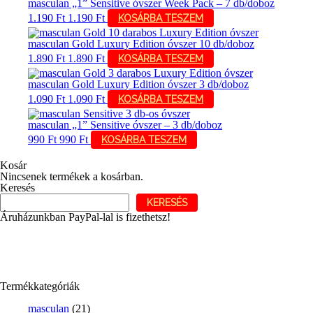
masculan „1” Sensitive óvszer Week Pack – 7 db/doboz
1.190
Ft
1.190
Ft
KOSÁRBA TESZEM
masculan Gold Luxury Edition óvszer 10 db/doboz
1.890
Ft
1.890
Ft
KOSÁRBA TESZEM
masculan Gold Luxury Edition óvszer 3 db/doboz
1.090
Ft
1.090
Ft
KOSÁRBA TESZEM
masculan „1” Sensitive óvszer – 3 db/doboz
990
Ft
990
Ft
KOSÁRBA TESZEM
Kosár
Nincsenek termékek a kosárban.
Keresés
KERESÉS
Áruházunkban PayPal-lal is fizethetsz!
Termékkategóriák
masculan
(21)