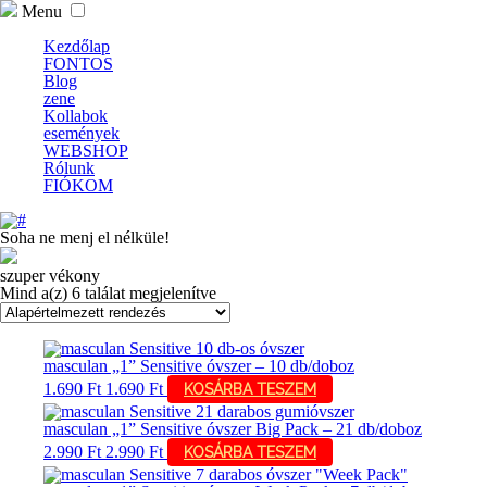
Menu
Kezdőlap
FONTOS
Blog
zene
Kollabok
események
WEBSHOP
Rólunk
FIÓKOM
Soha ne menj el nélküle!
szuper vékony
Mind a(z) 6 találat megjelenítve
masculan „1” Sensitive óvszer – 10 db/doboz
1.690
Ft
1.690
Ft
KOSÁRBA TESZEM
masculan „1” Sensitive óvszer Big Pack – 21 db/doboz
2.990
Ft
2.990
Ft
KOSÁRBA TESZEM