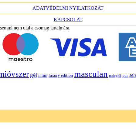
ADATVÉDELMI NYILATKOZAT
KAPCSOLAT
 semmi nem utal a csomag tartalmára.
masculan
mióvszer
gél
sel
intim
luxury edition
pur
melegítő