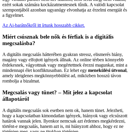
ezért sokak számára kockázatmentesnek tűnik. A valódi kapcsolat
szempontjából azonban ugyanúgy elvonhatja az érzelmi energiát és
a figyelmet.
Az Ai-barátnőkről itt írtunk hosszabb cikket.
Miért csúsznak bele nők és férfiak is a digitális
megcsalásba?
A digitális megcsalás hátterében gyakran stressz, elismerés hiány,
magány vagy elfojtott igények állnak. Az online térben könnyebb
érdekesnek, vágyottnak vagy megértettnek érezni magunkat, mint a
mindennapi élet konfliktusaiban. Ez lehet egy
menekülési útvonal
,
amely ideiglenes megkönnyebbülést ad, miközben hosszú távon
rombolja a bizalmat.
Megcsalás vagy tünet? – Mit jelez a kapcsolat
állapotáról
A digitális megcsalás sok esetben nem ok, hanem tünet. Jelezheti,
hogy a kapcsolatban kimondatlan igények, hiányok vagy elcsúszott
határok vannak jelen. Ilyenkor nemcsak azt érdemes megkérdezni,
történt-e megcsalás, hanem azt is, mi hiányzott ahhoz, hogy ez ne
történjen meg, vagy ne titokban történjen.