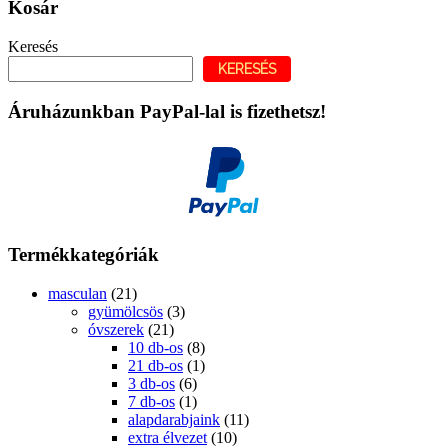
Kosár
Keresés
KERESÉS
Áruházunkban PayPal-lal is fizethetsz!
Termékkategóriák
masculan
(21)
gyümölcsös
(3)
óvszerek
(21)
10 db-os
(8)
21 db-os
(1)
3 db-os
(6)
7 db-os
(1)
alapdarabjaink
(11)
extra élvezet
(10)