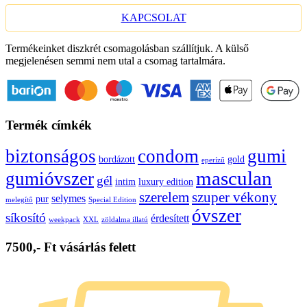
KAPCSOLAT
Termékeinket diszkrét csomagolásban szállítjuk. A külső
megjelenésen semmi nem utal a csomag tartalmára.
Termék címkék
biztonságos
condom
gumi
bordázott
gold
eperízű
masculan
gumióvszer
gél
intim
luxury edition
szerelem
szuper vékony
selymes
pur
melegítő
Special Edition
óvszer
síkosító
érdesített
weekpack
XXL
zöldalma illatú
7500,- Ft vásárlás felett