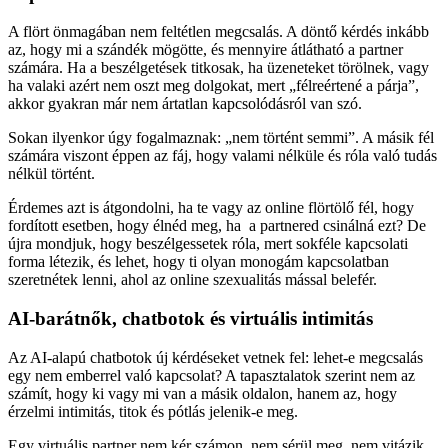
A flört önmagában nem feltétlen megcsalás. A döntő kérdés inkább
az, hogy mi a szándék mögötte, és mennyire átlátható a partner
számára. Ha a beszélgetések titkosak, ha üzeneteket törölnek, vagy
ha valaki azért nem oszt meg dolgokat, mert „félreértené a párja”,
akkor gyakran már nem ártatlan kapcsolódásról van szó.
Sokan ilyenkor úgy fogalmaznak: „nem történt semmi”. A másik fél
számára viszont éppen az fáj, hogy valami nélküle és róla való tudás
nélkül történt.
Érdemes azt is átgondolni, ha te vagy az online flörtölő fél, hogy
fordított esetben, hogy élnéd meg, ha a partnered csinálná ezt? De
újra mondjuk, hogy beszélgessetek róla, mert sokféle kapcsolati
forma létezik, és lehet, hogy ti olyan monogám kapcsolatban
szeretnétek lenni, ahol az online szexualitás mással belefér.
AI-barátnők, chatbotok és virtuális intimitás
Az AI-alapú chatbotok új kérdéseket vetnek fel: lehet-e megcsalás
egy nem emberrel való kapcsolat? A tapasztalatok szerint nem az
számít, hogy ki vagy mi van a másik oldalon, hanem az, hogy
érzelmi intimitás, titok és pótlás jelenik-e meg.
Egy virtuális partner nem kér számon, nem sérül meg, nem vitázik,