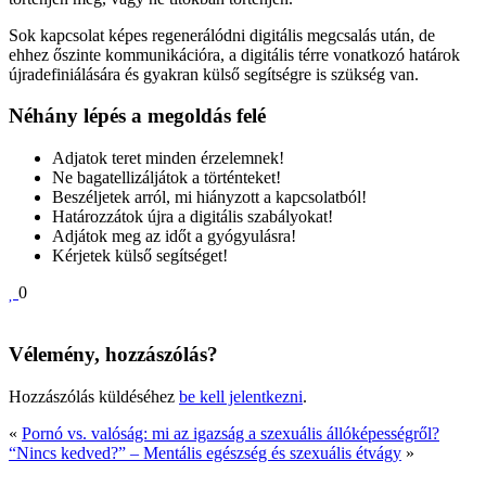
Sok kapcsolat képes regenerálódni digitális megcsalás után, de
ehhez őszinte kommunikációra, a digitális térre vonatkozó határok
újradefiniálására és gyakran külső segítségre is szükség van.
Néhány lépés a megoldás felé
Adjatok teret minden érzelemnek!
Ne bagatellizáljátok a történteket!
Beszéljetek arról, mi hiányzott a kapcsolatból!
Határozzátok újra a digitális szabályokat!
Adjátok meg az időt a gyógyulásra!
Kérjetek külső segítséget!
0
Vélemény, hozzászólás?
Hozzászólás küldéséhez
be kell jelentkezni
.
«
Pornó vs. valóság: mi az igazság a szexuális állóképességről?
“Nincs kedved?” – Mentális egészség és szexuális étvágy
»