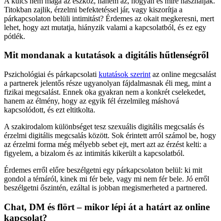
A kulcs nem maga az eszköz, hanem az, hogyan és mire használják.
Titokban zajlik, érzelmi befektetéssel jár, vagy kiszorítja a
párkapcsolaton belüli intimitást? Érdemes az okait megkeresni, mert
lehet, hogy azt mutatja, hiányzik valami a kapcsolatból, és ez egy
pótlék.
Mit mondanak a kutatások a digitális hűtlenségről
Pszichológiai és párkapcsolati
kutatások szeri
n
t
az online megcsalást
a partnerek jelentős része ugyanolyan fájdalmasnak éli meg, mint a
fizikai megcsalást. Ennek oka gyakran nem a konkrét cselekedet,
hanem az élmény, hogy az egyik fél érzelmileg máshová
kapcsolódott, és ezt eltitkolta.
A szakirodalom különbséget tesz szexuális digitális megcsalás és
érzelmi digitális megcsalás között. Sok érintett arról számol be, hogy
az érzelmi forma még mélyebb sebet ejt, mert azt az érzést kelti: a
figyelem, a bizalom és az intimitás kikerült a kapcsolatból.
Érdemes erről előre beszélgetni egy párkapcsolaton belül: ki mit
gondol a témáról, kinek mi fér bele, vagy mi nem fér bele. Jó erről
beszélgetni őszintén, ezáltal is jobban megismerheted a partnered.
Chat, DM és flört – mikor lépi át a határt az online
kapcsolat?