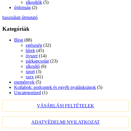
síkosítók
(5)
újdonság
(2)
használati útmutató
Kategóriák
Blog
(88)
egészség
(32)
hírek
(45)
óvszer
(14)
párkapcsolat
(23)
síkosító
(6)
sport
(3)
szex
(41)
események
(5)
Kollabok: podcastek és egyéb nyalánkságok
(5)
Uncategorized
(1)
VÁSÁRLÁSI FELTÉTELEK
ADATVÉDELMI NYILATKOZAT