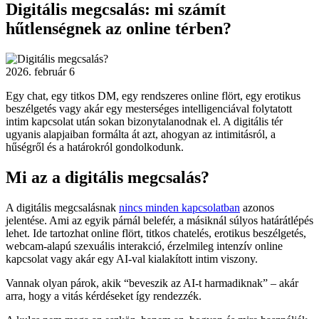
Digitális megcsalás: mi számít
hűtlenségnek az online térben?
2026. február 6
Egy chat, egy titkos DM, egy rendszeres online flört, egy erotikus
beszélgetés vagy akár egy mesterséges intelligenciával folytatott
intim kapcsolat után sokan bizonytalanodnak el. A digitális tér
ugyanis alapjaiban formálta át azt, ahogyan az intimitásról, a
hűségről és a határokról gondolkodunk.
Mi az a digitális megcsalás?
A digitális megcsalásnak
nincs minden kapcsolatban
azonos
jelentése. Ami az egyik párnál belefér, a másiknál súlyos határátlépés
lehet. Ide tartozhat online flört, titkos chatelés, erotikus beszélgetés,
webcam-alapú szexuális interakció, érzelmileg intenzív online
kapcsolat vagy akár egy AI-val kialakított intim viszony.
Vannak olyan párok, akik “beveszik az AI-t harmadiknak” – akár
arra, hogy a vitás kérdéseket így rendezzék.