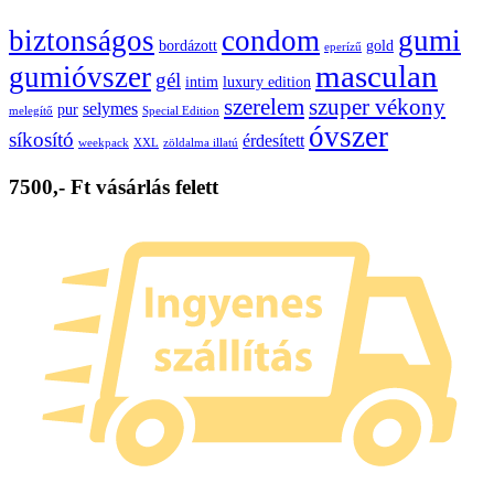
biztonságos
condom
gumi
bordázott
gold
eperízű
masculan
gumióvszer
gél
intim
luxury edition
szerelem
szuper vékony
selymes
pur
melegítő
Special Edition
óvszer
síkosító
érdesített
weekpack
XXL
zöldalma illatú
7500,- Ft vásárlás felett