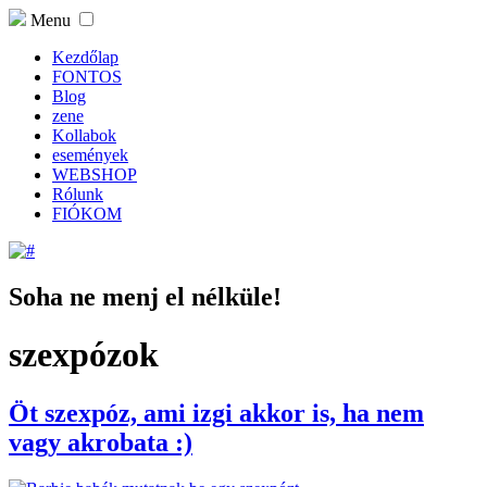
Menu
Kezdőlap
FONTOS
Blog
zene
Kollabok
események
WEBSHOP
Rólunk
FIÓKOM
Soha ne menj el nélküle!
szexpózok
Öt szexpóz, ami izgi akkor is, ha nem
vagy akrobata :)