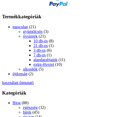
Termékkategóriák
masculan
(21)
gyümölcsös
(3)
óvszerek
(21)
10 db-os
(8)
21 db-os
(1)
3 db-os
(6)
7 db-os
(1)
alapdarabjaink
(11)
extra élvezet
(10)
síkosítók
(5)
újdonság
(2)
használati útmutató
Kategóriák
Blog
(88)
egészség
(32)
hírek
(45)
óvszer
(14)