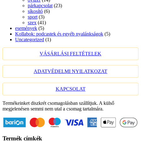
párkapcsolat
(23)
síkosító
(6)
sport
(3)
szex
(41)
események
(5)
Kollabok: podcastek és egyéb nyalánkságok
(5)
Uncategorized
(1)
VÁSÁRLÁSI FELTÉTELEK
ADATVÉDELMI NYILATKOZAT
KAPCSOLAT
Termékeinket diszkrét csomagolásban szállítjuk. A külső
megjelenésen semmi nem utal a csomag tartalmára.
Termék címkék