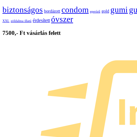
biztonságos
condom
gumi
gu
bordázott
gold
eperízű
óvszer
érdesített
XXL
zöldalma illatú
7500,- Ft vásárlás felett