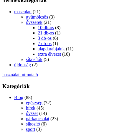
Termékkategóriák
masculan
(21)
gyümölcsös
(3)
óvszerek
(21)
10 db-os
(8)
21 db-os
(1)
3 db-os
(6)
7 db-os
(1)
alapdarabjaink
(11)
extra élvezet
(10)
síkosítók
(5)
újdonság
(2)
használati útmutató
Kategóriák
Blog
(88)
egészség
(32)
hírek
(45)
óvszer
(14)
párkapcsolat
(23)
síkosító
(6)
sport
(3)