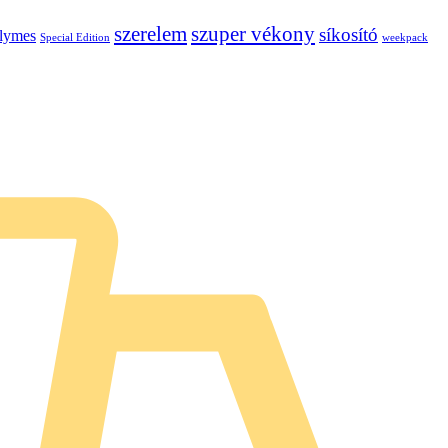
szerelem
szuper vékony
síkosító
elymes
Special Edition
weekpack