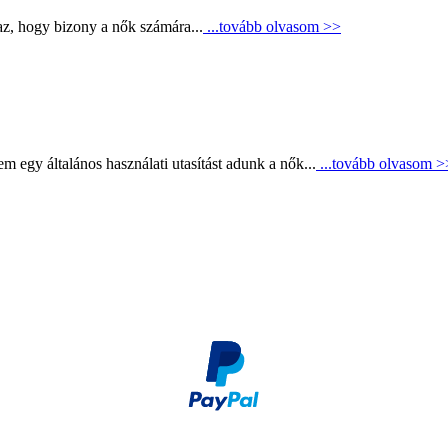
az, hogy bizony a nők számára...
...tovább olvasom >>
m egy általános használati utasítást adunk a nők...
...tovább olvasom >