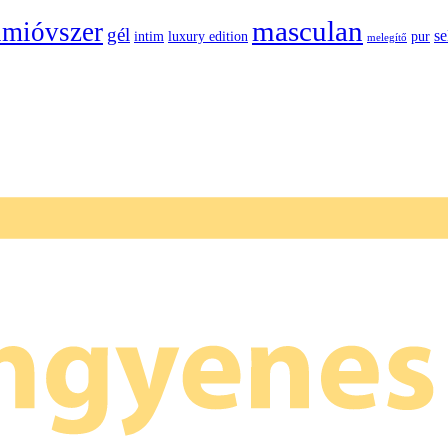
masculan
mióvszer
gél
s
intim
luxury edition
pur
melegítő