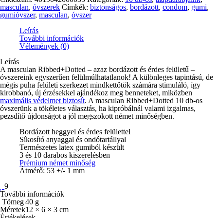
10
masculan
,
óvszerek
Címkék:
biztonságos
,
bordázott
,
condom
,
gumi
,
db/doboz
gumióvszer
,
masculan
,
óvszer
mennyiség
Leírás
További információk
Vélemények (0)
Leírás
A masculan Ribbed+Dotted – azaz bordázott és érdes felületű –
óvszereink egyszerűen felülmúlhatatlanok! A különleges tapintású, de
mégis puha felületi szerkezet mindkettőtök számára stimuláló, így
kirobbanó, új érzésekkel ajándékoz meg benneteket, miközben
maximális védelmet biztosít
. A masculan Ribbed+Dotted 10 db-os
óvszerünk a tökéletes választás, ha kipróbálnál valami izgalmas,
pezsdítő újdonságot a jól megszokott német minőségben.
Bordázott heggyel és érdes felülettel
Síkosító anyaggal és ondótartállyal
Természetes latex gumiból készült
3 és 10 darabos kiszerelésben
Prémium német minőség
Átmérő: 53 +/- 1 mm
9
További információk
Tömeg
40 g
Méretek
12 × 6 × 3 cm
Értékelések