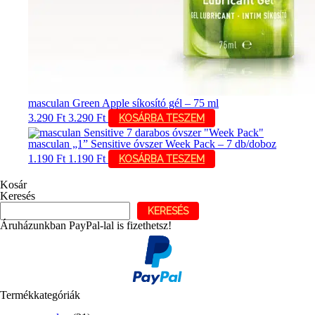
masculan Green Apple síkosító gél – 75 ml
3.290
Ft
3.290
Ft
KOSÁRBA TESZEM
masculan „1” Sensitive óvszer Week Pack – 7 db/doboz
1.190
Ft
1.190
Ft
KOSÁRBA TESZEM
Kosár
Keresés
KERESÉS
Áruházunkban PayPal-lal is fizethetsz!
Termékkategóriák