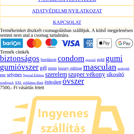
ADATVÉDELMI NYILATKOZAT
KAPCSOLAT
Termékeinket diszkrét csomagolásban szállítjuk. A külső megjelenésen
semmi nem utal a csomag tartalmára.
Termék címkék
biztonságos
condom
gumi
bordázott
gold
eperízű
masculan
gumióvszer
gél
intim
luxury edition
melegítő
szerelem
szuper vékony
síkosító
selymes
pur
Special Edition
óvszer
érdesített
weekpack
XXL
zöldalma illatú
7500,- Ft vásárlás felett