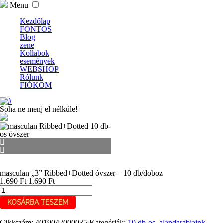
Menu
Kezdőlap
FONTOS
Blog
zene
Kollabok
események
WEBSHOP
Rólunk
FIÓKOM
Soha ne menj el nélküle!
masculan „3” Ribbed+Dotted óvszer – 10 db/doboz
1.690
Ft
1.690
Ft
masculan
"3"
KOSÁRBA TESZEM
Ribbed+Dotted
óvszer
-
Cikkszám:
4019042000035
Kategóriák:
10 db-os
,
alapdarabjaink
,