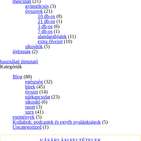
masculan
(21)
gyümölcsös
(3)
óvszerek
(21)
10 db-os
(8)
21 db-os
(1)
3 db-os
(6)
7 db-os
(1)
alapdarabjaink
(11)
extra élvezet
(10)
síkosítók
(5)
újdonság
(2)
használati útmutató
Kategóriák
Blog
(88)
egészség
(32)
hírek
(45)
óvszer
(14)
párkapcsolat
(23)
síkosító
(6)
sport
(3)
szex
(41)
események
(5)
Kollabok: podcastek és egyéb nyalánkságok
(5)
Uncategorized
(1)
VÁSÁRLÁSI FELTÉTELEK