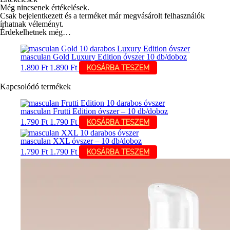
Még nincsenek értékelések.
Csak bejelentkezett és a terméket már megvásárolt felhasználók
írhatnak véleményt.
Érdekelhetnek még…
masculan Gold Luxury Edition óvszer 10 db/doboz
1.890
Ft
1.890
Ft
KOSÁRBA TESZEM
Kapcsolódó termékek
masculan Frutti Edition óvszer – 10 db/doboz
1.790
Ft
1.790
Ft
KOSÁRBA TESZEM
masculan XXL óvszer – 10 db/doboz
1.790
Ft
1.790
Ft
KOSÁRBA TESZEM