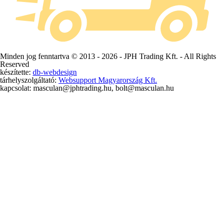
Minden jog fenntartva © 2013 -
2026 - JPH Trading Kft. - All Rights
Reserved
készítette:
db-webdesign
tárhelyszolgáltató:
Websupport Magyarország Kft.
kapcsolat: masculan@jphtrading.hu, bolt@masculan.hu