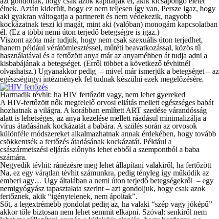
azt gondolták, hogy csak azok kaphatják el, akik kicsapongó életet
élnek. Aztán kiderült, hogy ez nem teljesen így van. Persze igaz, hogy
aki gyakran váltogatja a partnereit és nem védekezik, nagyobb
kockázatnak teszi ki magát, mint aki (valóban) monogám kapcsolatban
él. (Ez a többi nemi úton terjedő betegségre is igaz.)
Viszont azóta már tudjuk, hogy nem csak szexuális úton terjedhet,
hanem például vérátömlesztéssel, műtéti beavatkozással, közös tű
használatával és a fertőzött anya már az anyaméhben át tudja adni a
kisbabájának a betegséget. (Erről többet a következő tévhitnél
olvashatsz.) Ugyanakkor pedig – mivel már ismerjük a betegséget – az
egészségügyi intézmények fel tudnak készülni ezek megelőzésére.
Harmadik tévhit: ha HIV fertőzött vagy, nem lehet gyereked
A HIV-fertőzött nők megfelelő orvosi ellátás mellett egészséges babát
hozhatnak a világra. A korábban említett ART szedése várandósság
alatt is lehetséges, az anya kezelése mellett ráadásul minimalizálja a
vírus átadásának kockázatát a babára. A szülés során az orvosok
különféle módszereket alkalmazhatnak annak érdekében, hogy tovább
csökkentsék a fertőzés átadásának kockázatát. Például a
császármetszési eljárás előnyös lehet ebből a szempontból a baba
számára.
Negyedik tévhit: ránézésre meg lehet állapítani valakiről, ha fertőzött
Na, ez egy váratlan tévhit számunkra, pedig tényleg így működik az
emberi agy… Úgy általában a nemi úton terjedő betegségekről – egy
nemigyógyász tapasztalata szerint – azt gondoljuk, hogy csak azok
fertőznek, akik “igénytelenek, nem ápoltak”.
Sőt, a legextrémebb gondolat pedig az, ha valaki “szép vagy jóképű”
akkor tőle biztosan nem lehet semmit elkapni. Szóval: senkiről nem