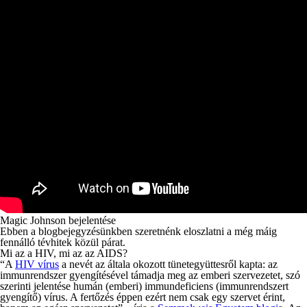
Magic Johnson bejelentése
Ebben a blogbejegyzésünkben szeretnénk eloszlatni a még máig
fennálló tévhitek közül párat.
Mi az a HIV, mi az az AIDS?
“A
HIV vírus
a nevét az általa okozott tünetegyüttesről kapta: az
immunrendszer gyengítésével támadja meg az emberi szervezetet, szó
szerinti jelentése humán (emberi) immundeficiens (immunrendszert
gyengítő) vírus. A fertőzés éppen ezért nem csak egy szervet érint,