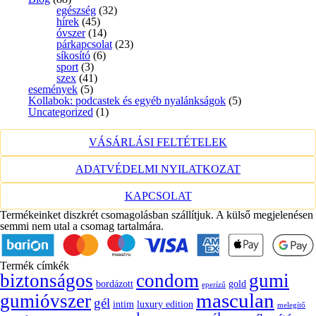
egészség
(32)
hírek
(45)
óvszer
(14)
párkapcsolat
(23)
síkosító
(6)
sport
(3)
szex
(41)
események
(5)
Kollabok: podcastek és egyéb nyalánkságok
(5)
Uncategorized
(1)
VÁSÁRLÁSI FELTÉTELEK
ADATVÉDELMI NYILATKOZAT
KAPCSOLAT
Termékeinket diszkrét csomagolásban szállítjuk. A külső megjelenésen
semmi nem utal a csomag tartalmára.
Termék címkék
biztonságos
condom
gumi
bordázott
gold
eperízű
masculan
gumióvszer
gél
intim
luxury edition
melegítő