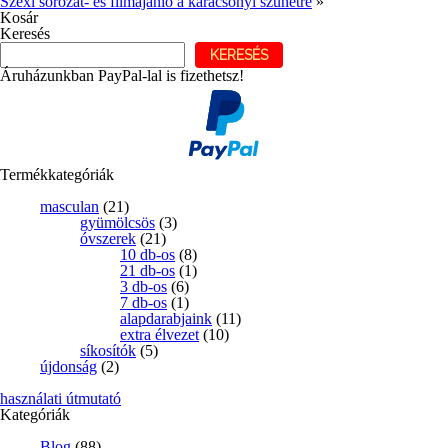
Szexi sorozat- és filmajánló a karácsonyi szünetre
»
Kosár
Keresés
KERESÉS
Áruházunkban PayPal-lal is fizethetsz!
Termékkategóriák
masculan
(21)
gyümölcsös
(3)
óvszerek
(21)
10 db-os
(8)
21 db-os
(1)
3 db-os
(6)
7 db-os
(1)
alapdarabjaink
(11)
extra élvezet
(10)
síkosítók
(5)
újdonság
(2)
használati útmutató
Kategóriák
Blog
(88)