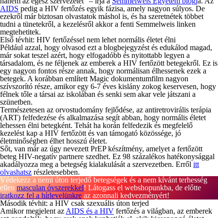
hanem az egész szervezetet” – írja a
Semmelweis Egyetem blogj
a. Az
AIDS
pedig a HIV fertőzés egyik fázisa, amely nagyon súlyos. De
ezekről már biztosan olvastatok máshol is, és ha szeretnétek többet
tudni a tünetekről, a kezelésről akkor a fenti Semmelweis linken
megtehetitek.
Első tévhit: HIV fertőzéssel nem lehet normális életet élni
Például azzal, hogy olvasod ezt a blogbejegyzést és edukálod magad,
már sokat teszel azért, hogy elfogadóbb és nyitottabb legyen a
társadalom, és ne féljenek az emberek a HIV fertőzött betegekről. Ez is
egy nagyon fontos része annak, hogy normálisan élhessenek ezek a
betegek. A korábban említett Magic dokumentumfilm nagyon
szívszorító része, amikor egy 6-7 éves kislány zokog keservesen, hogy
félnek tőle a társai az iskolában és senki sem akar vele játszani a
szünetben.
Természetesen az orvostudomány fejlődése, az antiretrovirális terápia
(ART) felfedezése és alkalmazása segít abban, hogy normális életet
lehessen élni betegként. Tehát ha korán felfedezik és megfelelő
kezelést kap a HIV fertőzött és van támogató közössége, jó
életminőségben élhet hosszú életet.
Sőt, van már az úgy nevezett PrEP készítmény, amelyet a fertőzött
beteg HIV-negatív partnere szedhet. Ez 98 százalékos hatékonysággal
akadályozza meg a betegség kialakulását a szervezetben. Erről
itt
olvashatsz
részletesebben.
Védekezz a nemi úton terjedő betegségek és a nem kívánt terhesség 
ellen 
masculan 
óvszerekkel
! Látogass el webshopunkba, de előtte 
iratkozz fel a hírlevelünkre
 az azonnali kedvezményért!
Második tévhit: a HIV csak szexuális úton terjed
Amikor megjelent az
AIDS és a HIV
fertőzés a világban, az emberek