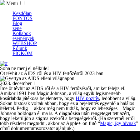
Menu
Kezdőlap
FONTOS
Blog
zene
Kollabok
események
WEBSHOP
Rólunk
FIÓKOM
Soha ne menj el nélküle!
Öt tévhit az AIDS-ről és a HIV-fertőzésről 2023-ban
2023. december 1
Íme öt tévhit az AIDS-ről és a HIV-fertőzésről, amiket felejts el!
Amikor 1991-ben Magic Johnson, a világ egyik legismertebb
kosárlabda játékosa bejelentette, hogy
HIV-pozitív
, ledöbbent a világ.
Sokan biztosak voltak abban, hogy ez a bejelentés egyenlő a halálos
ítélettel. Pedig – akkor még nem tudták, hogy ez lehetséges – Magic
Johnson boldogan él ma is. A diagnózisa után rengeteget tett azért,
hogy lekerüljön a stigma ezekről a betegségekről. (Ha szeretnél erről
több részletet megtudni, akkor az Apple+-on futó “
Magic, így hívnak
”
című dokumentumsorozatot ajánljuk.)