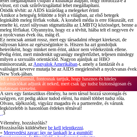
lehet megállapítani csupán a külalakja alapján, hogy hordozza-e a
vírust, ezt csak szűrővizsgálattal lehet megállapítani.
Ötödik tévhit: az AIDS kizárólag a melegeket érinti
Amikor a betegség felütötte a fejét a világban, az első betegek
leginkább meleg férfiak voltak. A korabeli média is erre fókuszált, ezt
emelte ki, ezzel súlyosan stigmatizálta az LMBTQ közösséget, benne a
meleg férfiakat. Olyannyira, hogy ez a tévhit, hiába telt el negyven év
a nyolcvanas évek óta, máig él.
Ez nemcsak amiatt rossz, mert egy társadalmi réteget kirekeszt, de
súlyosan káros az egészségünkre is. Hiszen ha azt gondoljuk
heteróként, hogy minket nem érint, akkor nem védekezünk ellene.
Pedig érint, mert mindenkit ugyanúgy megfertőzhet, teljesen mindegy
milyen a szexuális orientációd. Nagyon ajánljuk az HBO
minisorozatát, az
Angyalok Amerikában
-t, amely a fantáziát és a
valóságot keverve mutatja be az AIDS megjelenését a nyolcvanas évek
New York-jában.
Mi a 
masculan
nál, fontosnak tartjuk, hogy hasznos és hiteles 
információkat adjunk át neked, mert csak így tudsz biztonságosan és 
tudatosan szexelni. 
A szex egy fantasztikus élmény, ha nem társul hozzá szorongás és
szégyen, ezt pedig akkor tudod elérni, ha minél többet tudsz róla.
Olvass, tájékozódj, vigyázz magadra és a partneredre, és várunk
legközelebb is hasonlóan érdekes témával!
3
Vélemény, hozzászólás?
Hozzászólás küldéséhez
be kell jelentkezni
.
«
Merevedési zavar: így ne lankadj le a gumitól!