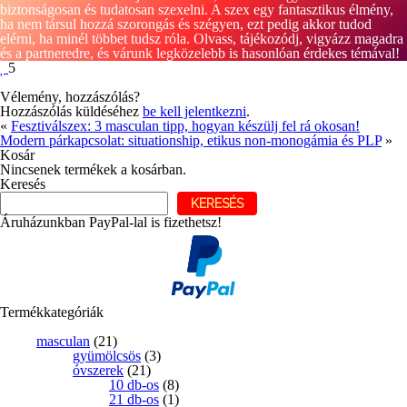
biztonságosan és tudatosan szexelni. A szex egy fantasztikus élmény, 
ha nem társul hozzá szorongás és szégyen, ezt pedig akkor tudod 
elérni, ha minél többet tudsz róla. Olvass, tájékozódj, vigyázz magadra 
és a partneredre, és várunk legközelebb is hasonlóan érdekes témával!
5
Vélemény, hozzászólás?
Hozzászólás küldéséhez
be kell jelentkezni
.
«
Fesztiválszex: 3 masculan tipp, hogyan készülj fel rá okosan!
Modern párkapcsolat: situationship, etikus non-monogámia és PLP
»
Kosár
Nincsenek termékek a kosárban.
Keresés
KERESÉS
Áruházunkban PayPal-lal is fizethetsz!
Termékkategóriák
masculan
(21)
gyümölcsös
(3)
óvszerek
(21)
10 db-os
(8)
21 db-os
(1)