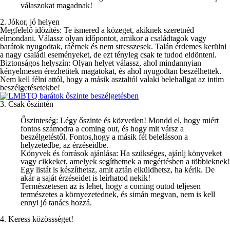
válaszokat magadnak!
2. Jókor, jó helyen
Megfelelő időzítés:
Te ismered a közeget, akiknek szeretnéd
elmondani. Válassz olyan időpontot, amikor a családtagok vagy
barátok nyugodtak, ráérnek és nem stresszesek. Talán érdemes kerülni
a nagy családi eseményeket, de ezt tényleg csak te tudod eldönteni.
Biztonságos helyszín:
Olyan helyet válassz, ahol mindannyian
kényelmesen érezhetitek magatokat, és ahol nyugodtan beszélhettek.
Nem kell félni attól, hogy a másik asztaltól valaki belehallgat az intim
beszélgetésetekbe!
3. Csak őszintén
Őszinteség:
Légy őszinte és közvetlen! Mondd el, hogy miért
fontos számodra a coming out, és hogy mit vársz a
beszélgetéstől. Fontos,hogy a másik fél belelásson a
helyzetedbe, az érzéseidbe.
Könyvek és források ajánlása:
Ha szükséges, ajánlj könyveket
vagy cikkeket, amelyek segíthetnek a megértésben a többieknek!
Egy listát is készíthetsz, amit aztán elküldhetsz, ha kérik. De
akár a saját érzéseidet is leírhatod nekik!
Természetesen az is lehet, hogy a coming outod teljesen
természetes a környezetednek, és simán megvan, nem is kell
ennyi jó tanács hozzá.
4. Keress közössséget!