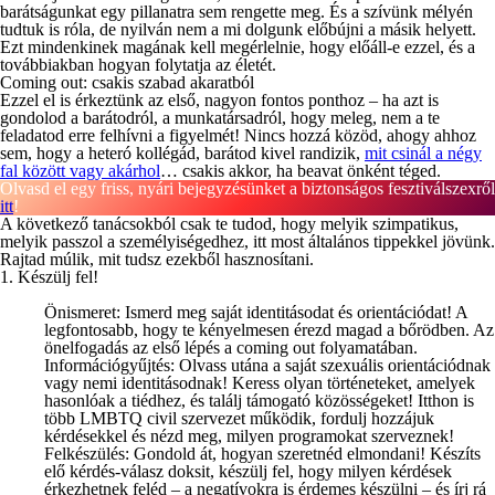
barátságunkat egy pillanatra sem rengette meg. És a szívünk mélyén
tudtuk is róla, de nyilván nem a mi dolgunk előbújni a másik helyett.
Ezt mindenkinek magának kell megérlelnie, hogy előáll-e ezzel, és a
továbbiakban hogyan folytatja az életét.
Coming out: csakis szabad akaratból
Ezzel el is érkeztünk az első, nagyon fontos ponthoz – ha azt is
gondolod a barátodról, a munkatársadról, hogy meleg, nem a te
feladatod erre felhívni a figyelmét! Nincs hozzá közöd, ahogy ahhoz
sem, hogy a heteró kollégád, barátod kivel randizik,
mit csinál a négy
fal között vagy akárhol
… csakis akkor, ha beavat önként téged.
itt
!
A következő tanácsokból csak te tudod, hogy melyik szimpatikus,
melyik passzol a személyiségedhez, itt most általános tippekkel jövünk.
Rajtad múlik, mit tudsz ezekből hasznosítani.
1. Készülj fel!
Önismeret
: Ismerd meg saját identitásodat és orientációdat! A
legfontosabb, hogy te kényelmesen érezd magad a bőrödben. Az
önelfogadás az első lépés a coming out folyamatában.
Információgyűjtés:
Olvass utána a saját szexuális orientációdnak
vagy nemi identitásodnak! Keress olyan történeteket, amelyek
hasonlóak a tiédhez, és találj támogató közösségeket! Itthon is
több LMBTQ civil szervezet működik, fordulj hozzájuk
kérdésekkel és nézd meg, milyen programokat szerveznek!
Felkészülés:
Gondold át, hogyan szeretnéd elmondani! Készíts
elő kérdés-válasz doksit, készülj fel, hogy milyen kérdések
érkezhetnek feléd – a negatívokra is érdemes készülni – és írj rá