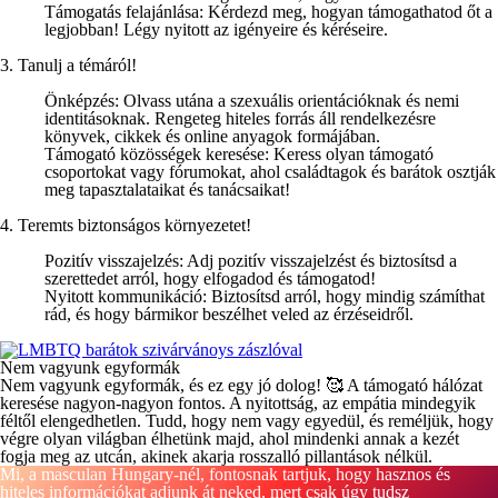
Támogatás felajánlása
: Kérdezd meg, hogyan támogathatod őt a
legjobban! Légy nyitott az igényeire és kéréseire.
3. Tanulj a témáról!
Önképzés
: Olvass utána a szexuális orientációknak és nemi
identitásoknak. Rengeteg hiteles forrás áll rendelkezésre
könyvek, cikkek és online anyagok formájában.
Támogató közösségek keresése
: Keress olyan támogató
csoportokat vagy fórumokat, ahol családtagok és barátok osztják
meg tapasztalataikat és tanácsaikat!
4. Teremts biztonságos környezetet!
Pozitív visszajelzés
: Adj pozitív visszajelzést és biztosítsd a
szerettedet arról, hogy elfogadod és támogatod!
Nyitott kommunikáció
: Biztosítsd arról, hogy mindig számíthat
rád, és hogy bármikor beszélhet veled az érzéseidről.
Nem vagyunk egyformák
Nem vagyunk egyformák, és ez egy jó dolog! 🥰️ A támogató hálózat
keresése nagyon-nagyon fontos. A nyitottság, az empátia mindegyik
féltől elengedhetlen. Tudd, hogy nem vagy egyedül, és reméljük, hogy
végre olyan világban élhetünk majd, ahol mindenki annak a kezét
fogja meg az utcán, akinek akarja rosszalló pillantások nélkül.
Mi, a 
masculan
 Hungary-nél, fontosnak tartjuk, hogy hasznos és 
hiteles információkat adjunk át neked, mert csak úgy tudsz 