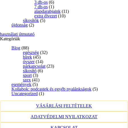
3 db-os
(6)
7 db-os
(1)
alapdarabjaink
(11)
extra élvezet
(10)
síkosítók
(5)
újdonság
(2)
használati útmutató
Kategóriák
Blog
(88)
egészség
(32)
hírek
(45)
óvszer
(14)
párkapcsolat
(23)
síkosító
(6)
sport
(3)
szex
(41)
események
(5)
Kollabok: podcastek és egyéb nyalánkságok
(5)
Uncategorized
(1)
VÁSÁRLÁSI FELTÉTELEK
ADATVÉDELMI NYILATKOZAT
KAPCSOLAT