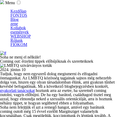
Menu
Kezdőlap
FONTOS
Blog
zene
Kollabok
események
WEBSHOP
Rólunk
FIÓKOM
Soha ne menj el nélküle!
Coming out: érzelmi tippek előbújóknak és szeretteiknek
2024. június 10
Tudjuk, hogy nem egyszerű dolog megismerni és elfogadni
önmagunkat. Az LMBTQ közösség tagjainak sajnos még nehezebb
dolga van, hiszen egy olyan társadalomban élünk, ami gyakran tűnhet
kevésbé befogadónak. Mi a következő blogbejegyzésben konkrét,
gyakorlati tanácsokat
hoztunk arra az esetre, ha szeretnél coming
outolni, vagyis előbújni. De ha egy barátod, családtagod tisztel meg
azzal, hogy elmondja neked a szexuális orientációját, arra is hoztunk
néhány tippet, te hogyan segítheted ebben a folyamatban.
Soha nem felejtjük el azt a remegő hangot, amivel egy barátunk
coming outolt még 15 évvel ezelőtt Margitsziget valamelyik
kocsmájában. Csak megöleltük, koccintottunk és léptünk tovább. A