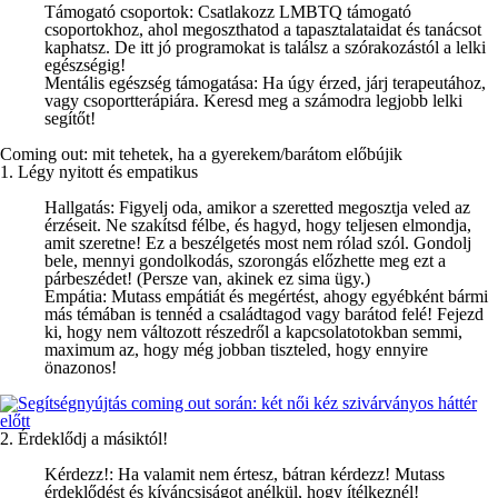
Támogató csoportok
: Csatlakozz LMBTQ támogató
csoportokhoz, ahol megoszthatod a tapasztalataidat és tanácsot
kaphatsz. De itt jó programokat is találsz a szórakozástól a lelki
egészségig!
Mentális egészség támogatása
: Ha úgy érzed, járj terapeutához,
vagy csoportterápiára. Keresd meg a számodra legjobb lelki
segítőt!
Coming out: mit tehetek, ha a gyerekem/barátom előbújik
1. Légy nyitott és empatikus
Hallgatás
: Figyelj oda, amikor a szeretted megosztja veled az
érzéseit. Ne szakítsd félbe, és hagyd, hogy teljesen elmondja,
amit szeretne! Ez a beszélgetés most nem rólad szól. Gondolj
bele, mennyi gondolkodás, szorongás előzhette meg ezt a
párbeszédet! (Persze van, akinek ez sima ügy.)
Empátia
: Mutass empátiát és megértést, ahogy egyébként bármi
más témában is tennéd a családtagod vagy barátod felé! Fejezd
ki, hogy nem változott részedről a kapcsolatotokban semmi,
maximum az, hogy még jobban tiszteled, hogy ennyire
önazonos!
2. Érdeklődj a másiktól!
Kérdezz
!: Ha valamit nem értesz, bátran kérdezz! Mutass
érdeklődést és kíváncsiságot anélkül, hogy ítélkeznél!