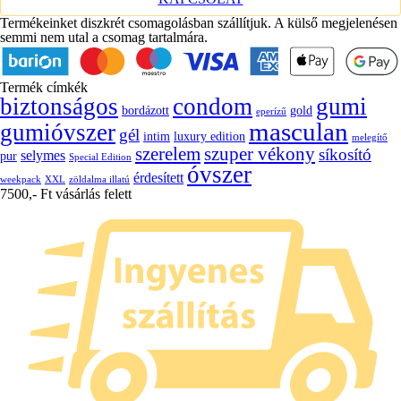
Termékeinket diszkrét csomagolásban szállítjuk. A külső megjelenésen
semmi nem utal a csomag tartalmára.
Termék címkék
biztonságos
condom
gumi
bordázott
gold
eperízű
masculan
gumióvszer
gél
intim
luxury edition
melegítő
szerelem
szuper vékony
síkosító
selymes
pur
Special Edition
óvszer
érdesített
weekpack
XXL
zöldalma illatú
7500,- Ft vásárlás felett